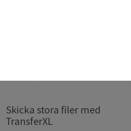
+
Lägg till filer
Om oss
Skicka stora filer med
TransferXL