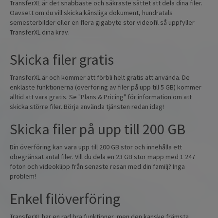
TransferXL är det snabbaste och säkraste sättet att dela dina filer.
Oavsett om du vill skicka känsliga dokument, hundratals
semesterbilder eller en flera gigabyte stor videofil så uppfyller
TransferXL dina krav.
Skicka filer gratis
TransferXL är och kommer att förbli helt gratis att använda. De
enklaste funktionerna (överföring av filer på upp till 5 GB) kommer
alltid att vara gratis. Se "Plans & Pricing" för information om att
skicka större filer. Börja använda tjänsten redan idag!
Skicka filer på upp till 200 GB
Din överföring kan vara upp till 200 GB stor och innehålla ett
obegränsat antal filer. Vill du dela en 23 GB stor mapp med 1 247
foton och videoklipp från senaste resan med din familj? Inga
problem!
Enkel filöverföring
TransferXL har en rad bra funktioner, men den kanske främsta