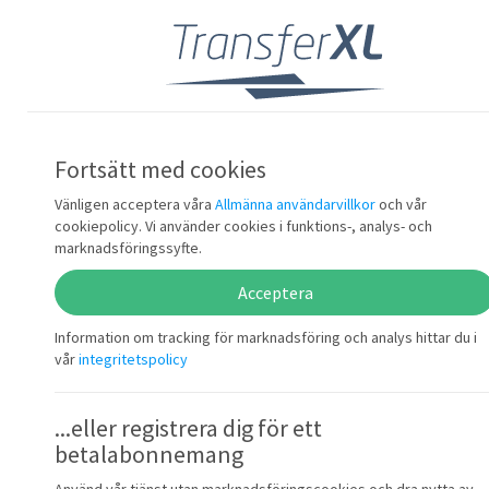
Logga in
Överför filer...
Fortsätt med cookies
10 ggr snabbar
Vänligen acceptera våra
Allmänna användarvillkor
och vår
cookiepolicy. Vi använder cookies i funktions-, analys- och
marknadsföringssyfte.
med vår patenterade teknologi
Acceptera
Information om tracking för marknadsföring och analys hittar du i
vår
integritetspolicy
...eller registrera dig för ett
betalabonnemang