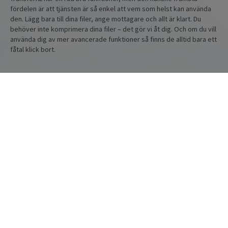
fördelen är att tjänsten är så enkel att vem som helst kan använda
den. Lägg bara till dina filer, ange mottagare och allt är klart. Du
behöver inte komprimera dina filer – det gör vi åt dig. Och om du vill
använda dig av mer avancerade funktioner så finns de alltid bara ett
fåtal klick bort.