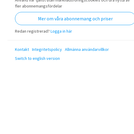
Använd vår tjänst utan marknadsföringscookies och dra nytta av
fler abonnemangsfördelar
Mer om våra abonnemang och priser
Redan registrerad?
Logga in här
Kontakt
Integritetspolicy
Allmänna användarvillkor
Switch to english version